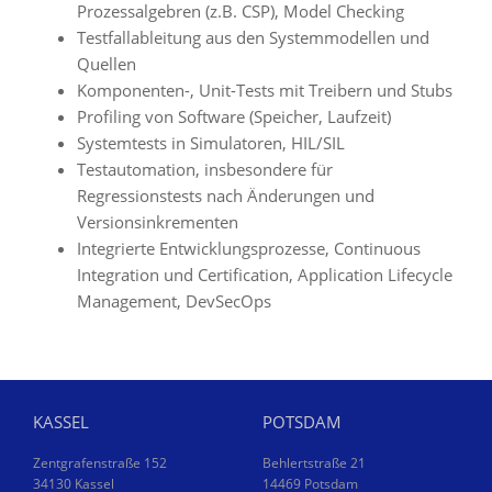
Prozessalgebren (z.B. CSP), Model Checking
Testfallableitung aus den Systemmodellen und
Quellen
Komponenten-, Unit-Tests mit Treibern und Stubs
Proﬁling von Software (Speicher, Laufzeit)
Systemtests in Simulatoren, HIL/SIL
Testautomation, insbesondere für
Regressionstests nach Änderungen und
Versionsinkrementen
Integrierte Entwicklungsprozesse, Continuous
Integration und Certification, Application Lifecycle
Management, DevSecOps
KASSEL
POTSDAM
Zentgrafenstraße 152
Behlertstraße 21
34130 Kassel
14469 Potsdam