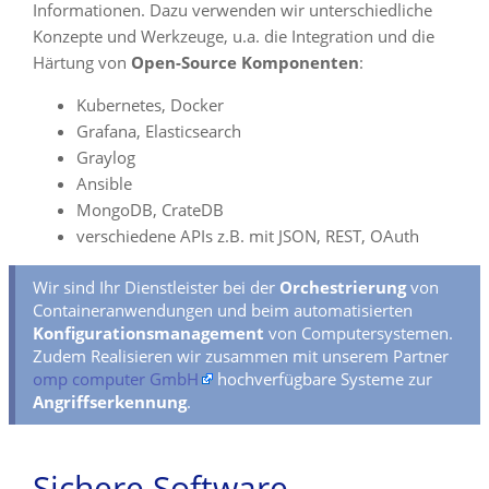
Informationen. Dazu verwenden wir unterschiedliche
Konzepte und Werkzeuge, u.a. die Integration und die
Härtung von
Open-Source Komponenten
:
Kubernetes, Docker
Grafana, Elasticsearch
Graylog
Ansible
MongoDB, CrateDB
verschiedene APIs z.B. mit JSON, REST, OAuth
Wir sind Ihr Dienstleister bei der
Orchestrierung
von
Containeranwendungen und beim automatisierten
Konfigurationsmanagement
von Computersystemen.
Zudem Realisieren wir zusammen mit unserem Partner
omp computer GmbH
hochverfügbare Systeme zur
Angriffserkennung
.
Sichere Software-